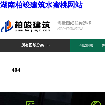
湖南柏竣建筑水蜜桃网站
海量图纸任你选择
精/心/打/造/精/品/
所有图纸分类
别墅图纸

404