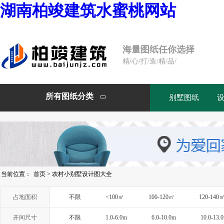
湖南柏竣建筑水蜜桃网站
海量图纸任你选择
精/心/打/造/精/品/
所有图纸分类
别墅图纸

当前位置：
首页
>
农村小别墅设计图大全
占地面积
不限
<100㎡
100-120㎡
120-140
开间尺寸
不限
1.0-6.0m
6.0-10.0m
10.0-13.