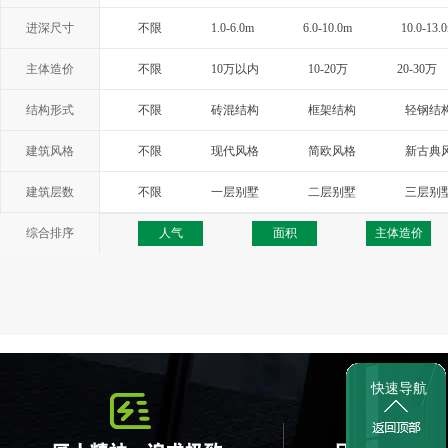
进深尺寸
不限
1.0-6.0m
6.0-10.0m
10.0-13.
主体造价
不限
10万以内
10-20万
20-30万
结构形式
不限
砖混结构
框架结构
轻钢结
建筑风格
不限
现代风格
简欧风格
新古典
西班牙风格
地中海风格
托斯卡纳
建筑层数
不限
一层别墅
二层别墅
三层别
综合排序
人气
面积
主体造价
快速导航