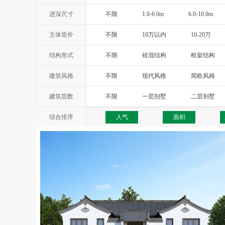
进深尺寸
不限
1.0-6.0m
6.0-10.0m
主体造价
不限
10万以内
10-20万
结构形式
不限
砖混结构
框架结构
建筑风格
不限
现代风格
简欧风格
西班牙风格
地中海风格
托
建筑层数
不限
一层别墅
二层别墅
综合排序
人气
面积