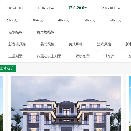
17.0-20.0m
10.0-13.0m
13.0-17.0m
20.0-100.0m
20-30万
30-40万
40-50万
50-60万
60-70万
轻钢结构
剪力墙结构
新古典风格
英式风格
美式风格
法式风格
新
斯卡纳
三层别墅
四层或以上别墅
双拼别墅
带车库
主体造价