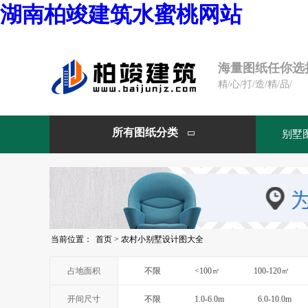
湖南柏竣建筑水蜜桃网站
海量图纸任你选
精/心/打/造/精/品/
所有图纸分类
别墅

当前位置：
首页
>
农村小别墅设计图大全
占地面积
不限
<100㎡
100-120㎡
开间尺寸
不限
1.0-6.0m
6.0-10.0m