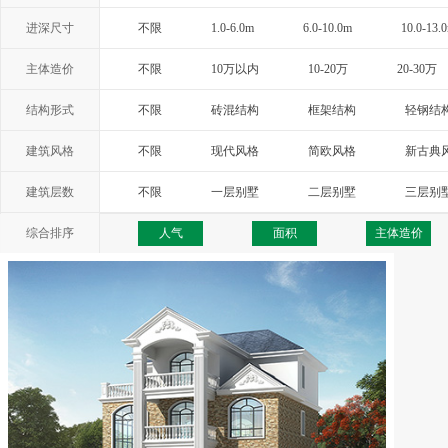
进深尺寸
不限
1.0-6.0m
6.0-10.0m
10.0-13.
主体造价
不限
10万以内
10-20万
20-30万
结构形式
不限
砖混结构
框架结构
轻钢结
建筑风格
不限
现代风格
简欧风格
新古典
西班牙风格
地中海风格
托斯卡纳
建筑层数
不限
一层别墅
二层别墅
三层别
综合排序
人气
面积
主体造价