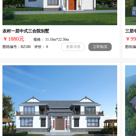
农村一层中式三合院别墅
三层
￥1880元
￥
规格： 11.16m*22.50m
图纸编号：BZ180 评价： 0
图纸编号
查看详情
立即购买