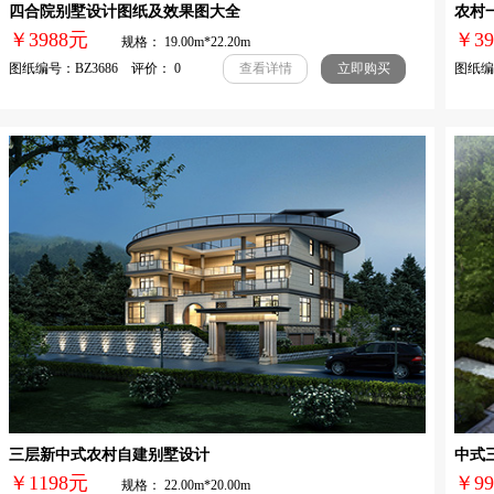
四合院别墅设计图纸及效果图大全
农村
￥3988元
￥3
规格： 19.00m*22.20m
图纸编号：BZ3686 评价： 0
图纸编号
查看详情
立即购买
三层新中式农村自建别墅设计
中式三
￥1198元
￥
规格： 22.00m*20.00m