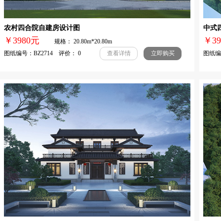
农村四合院自建房设计图
中式
￥3980元
￥3
规格： 20.80m*20.80m
图纸编号：BZ2714 评价： 0
图纸编号
查看详情
立即购买