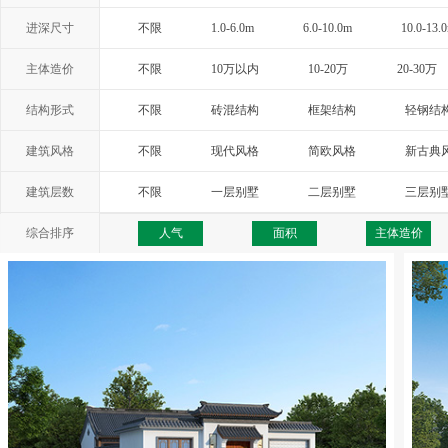
进深尺寸
不限
1.0-6.0m
6.0-10.0m
10.0-13.
主体造价
不限
10万以内
10-20万
20-30万
结构形式
不限
砖混结构
框架结构
轻钢结
建筑风格
不限
现代风格
简欧风格
新古典
西班牙风格
地中海风格
托斯卡纳
建筑层数
不限
一层别墅
二层别墅
三层别
综合排序
人气
面积
主体造价