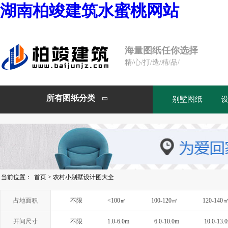
湖南柏竣建筑水蜜桃网站
海量图纸任你选择
精/心/打/造/精/品/
所有图纸分类
别墅图纸

当前位置：
首页
>
农村小别墅设计图大全
占地面积
不限
<100㎡
100-120㎡
120-140
开间尺寸
不限
1.0-6.0m
6.0-10.0m
10.0-13.