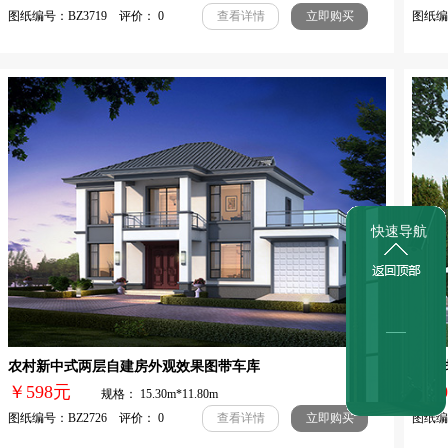
图纸编号：BZ3719 评价： 0
图纸编号
查看详情
立即购买
快速导航
农村新中式两层自建房外观效果图带车库
新中
￥598元
￥1
规格： 15.30m*11.80m
图纸编号：BZ2726 评价： 0
图纸编号
查看详情
立即购买