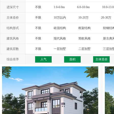
进深尺寸
不限
1.0-6.0m
6.0-10.0m
10.0-13.
主体造价
不限
10万以内
10-20万
20-30万
结构形式
不限
砖混结构
框架结构
轻钢结
建筑风格
不限
现代风格
简欧风格
新古典
西班牙风格
地中海风格
托斯卡纳
建筑层数
不限
一层别墅
二层别墅
三层别
综合排序
人气
面积
主体造价