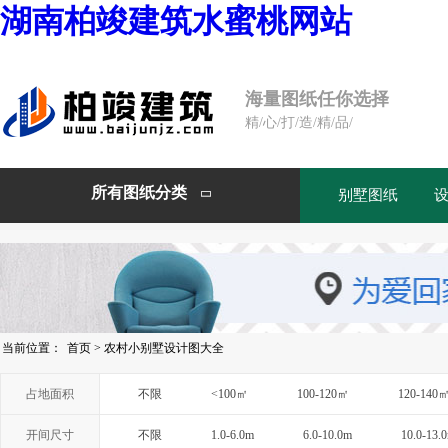
湖南柏竣建筑水蜜桃网站
海量图纸任你选择
精/心/打/造/精/品/
所有图纸分类
别墅图纸

当前位置：
首页
>
农村小别墅设计图大全
占地面积
不限
<100㎡
100-120㎡
120-140
开间尺寸
不限
1.0-6.0m
6.0-10.0m
10.0-13.