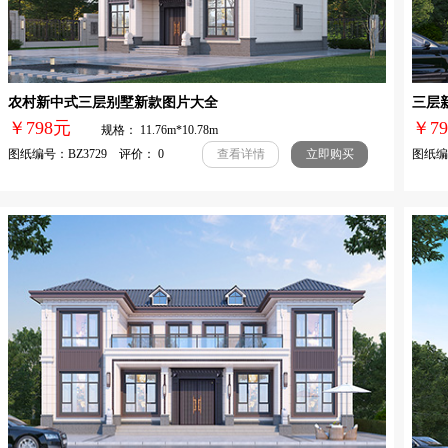
农村新中式三层别墅新款图片大全
三层
￥798元
￥
规格： 11.76m*10.78m
图纸编号：BZ3729 评价： 0
图纸编号
查看详情
立即购买