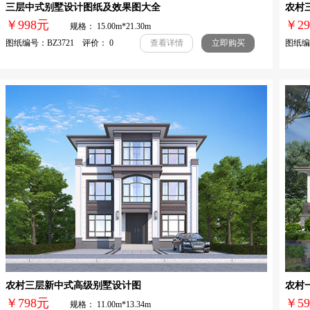
三层中式别墅设计图纸及效果图大全
农村
￥998元
￥2
规格： 15.00m*21.30m
图纸编号：BZ3721 评价： 0
图纸编号
查看详情
立即购买
农村三层新中式高级别墅设计图
农村
￥798元
￥
规格： 11.00m*13.34m