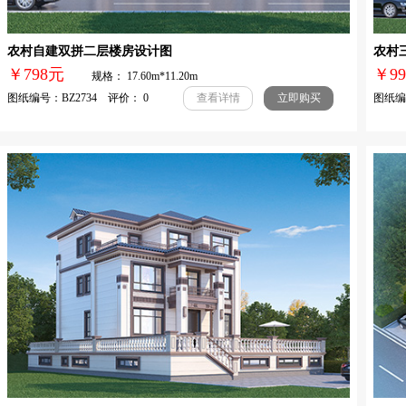
农村自建双拼二层楼房设计图
农村
￥798元
￥
规格： 17.60m*11.20m
图纸编号：BZ2734 评价： 0
图纸编号
查看详情
立即购买