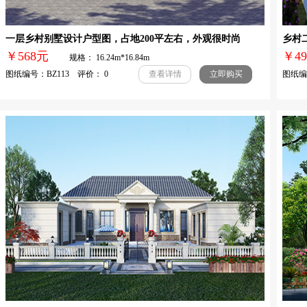
一层乡村别墅设计户型图，占地200平左右，外观很时尚
乡村
￥568元
￥
规格： 16.24m*16.84m
图纸编号：BZ113 评价： 0
图纸编号
查看详情
立即购买