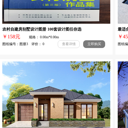
农村自建房别墅设计图册 100套设计图任你选
最适
￥158元
￥
规格： 0.00m*0.00m
图纸编号：图册3 评价： 0
图纸编号
查看详情
立即购买