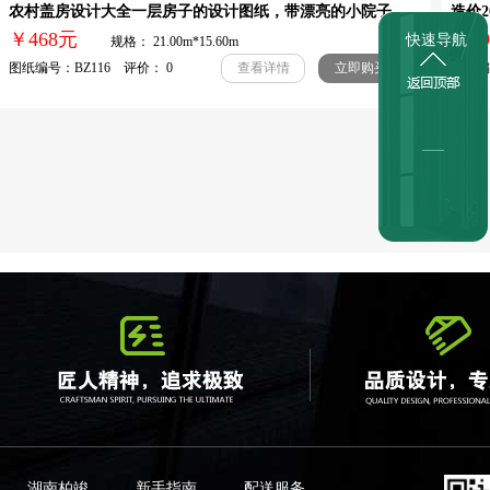
农村盖房设计大全一层房子的设计图纸，带漂亮的小院子
造价
￥468元
￥
快速导航
规格： 21.00m*15.60m
图纸编号：BZ116 评价： 0
图纸编号
查看详情
立即购买
湖南柏竣
新手指南
配送服务