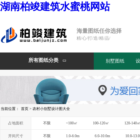
湖南柏竣建筑水蜜桃网站
海量图纸任你选择
精/心/打/造/精/品/
所有图纸分类
别墅图纸

当前位置：
首页
>
农村小别墅设计图大全
占地面积
不限
<100㎡
100-120㎡
120-140
开间尺寸
不限
1.0-6.0m
6.0-10.0m
10.0-13.