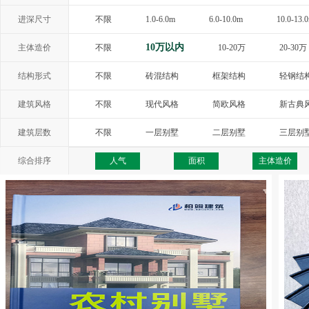
进深尺寸
不限
1.0-6.0m
6.0-10.0m
10.0-13.
10万以内
主体造价
不限
10-20万
20-30万
结构形式
不限
砖混结构
框架结构
轻钢结
建筑风格
不限
现代风格
简欧风格
新古典
西班牙风格
地中海风格
托斯卡纳
建筑层数
不限
一层别墅
二层别墅
三层别
综合排序
人气
面积
主体造价