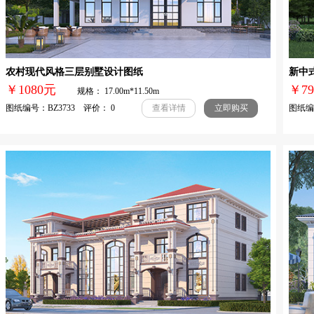
农村现代风格三层别墅设计图纸
新中
￥1080元
￥
规格： 17.00m*11.50m
图纸编号：BZ3733 评价： 0
图纸编号
查看详情
立即购买