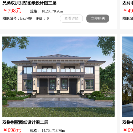
兄弟双拼别墅图纸设计图三层
农村
￥798元
￥4
规格： 18.20m*9.90m
图纸编号：BZ3709 评价： 0
图纸编号
查看详情
立即购买
双拼别墅图纸设计图二层
双拼
￥698元
￥
规格： 14.76m*13.76m