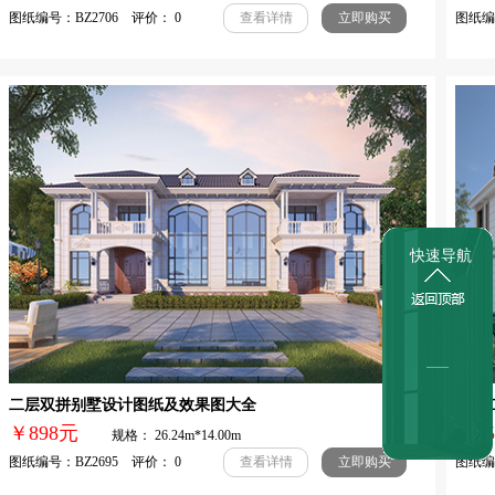
图纸编号：BZ2706 评价： 0
图纸编号
查看详情
立即购买
快速导航
二层双拼别墅设计图纸及效果图大全
农村
￥898元
￥
规格： 26.24m*14.00m
图纸编号：BZ2695 评价： 0
图纸编号
查看详情
立即购买