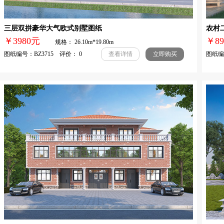
三层双拼豪华大气欧式别墅图纸
农村
￥3980元
￥
规格： 26.10m*19.80m
图纸编号：BZ3715 评价： 0
图纸编号
查看详情
立即购买