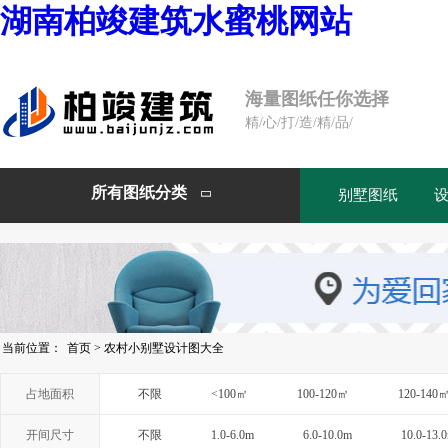
湖南柏竣建筑水蜜桃网站
海量图纸任你选择
精/心/打/造/精/品/
所有图纸分类
别墅图纸

当前位置：
首页
>
农村小别墅设计图大全
占地面积
不限
<100㎡
100-120㎡
120-140
开间尺寸
不限
1.0-6.0m
6.0-10.0m
10.0-13.