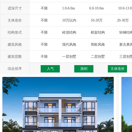
进深尺寸
不限
1.0-6.0m
6.0-10.0m
10.0-13.
主体造价
不限
10万以内
10-20万
20-30万
结构形式
不限
砖混结构
框架结构
轻钢结
建筑风格
不限
现代风格
简欧风格
新古典
西班牙风格
地中海风格
托斯卡纳
建筑层数
不限
一层别墅
二层别墅
三层别
综合排序
人气
面积
主体造价