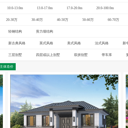
10.0-13.0m
13.0-17.0m
17.0-20.0m
20.0-100.0m
20-30万
30-40万
40-50万
50-60万
60-70万
轻钢结构
剪力墙结构
新古典风格
英式风格
美式风格
法式风格
新
斯卡纳
三层别墅
四层或以上别墅
双拼别墅
带车库
主体造价