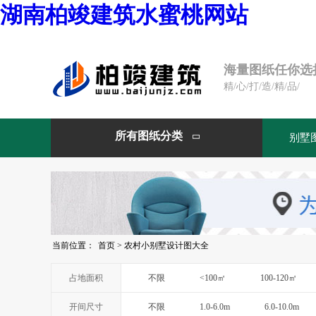
湖南柏竣建筑水蜜桃网站
海量图纸任你选
精/心/打/造/精/品/
所有图纸分类
别墅

当前位置：
首页
>
农村小别墅设计图大全
占地面积
不限
<100㎡
100-120㎡
开间尺寸
不限
1.0-6.0m
6.0-10.0m