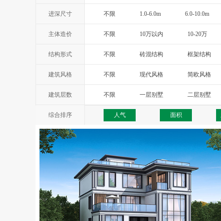
进深尺寸
不限
1.0-6.0m
6.0-10.0m
主体造价
不限
10万以内
10-20万
结构形式
不限
砖混结构
框架结构
建筑风格
不限
现代风格
简欧风格
西班牙风格
地中海风格
托
建筑层数
不限
一层别墅
二层别墅
综合排序
人气
面积